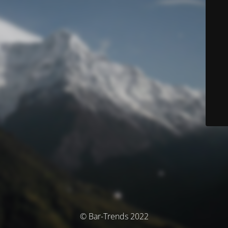
© Bar-Trends 2022