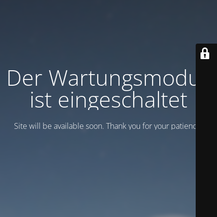
Der Wartungsmodus
ist eingeschaltet
Site will be available soon. Thank you for your patience!