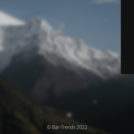
© Bar-Trends 2022