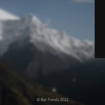
© Bar-Trends 2022