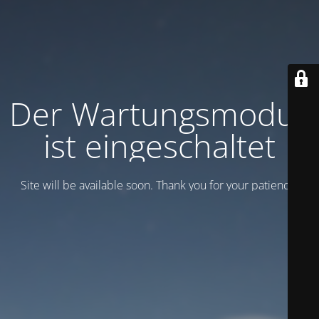
Der Wartungsmodus
ist eingeschaltet
Site will be available soon. Thank you for your patience!